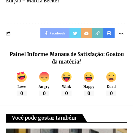
Edição – Marcia Becker
Facebook
Painel Informe Manaus de Satisfação: Gostou
da matéria?
Love
Angry
Wink
Happy
Dead
0
0
0
0
0
Você pode gostar também