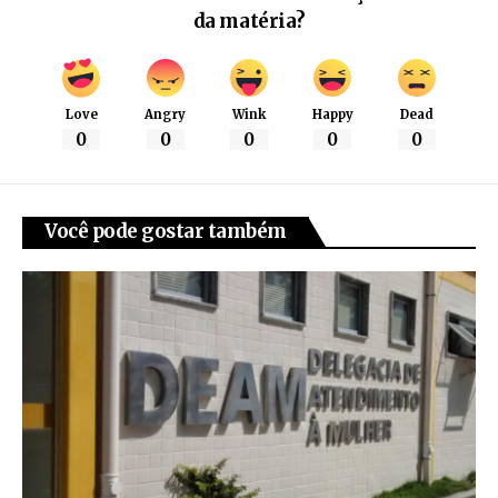
da matéria?
Love
Angry
Wink
Happy
Dead
0
0
0
0
0
Você pode gostar também