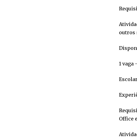
Requisi
Ativida
outros 
Disponí
1 vaga 
Escola
Experiê
Requisi
Office 
Ativida