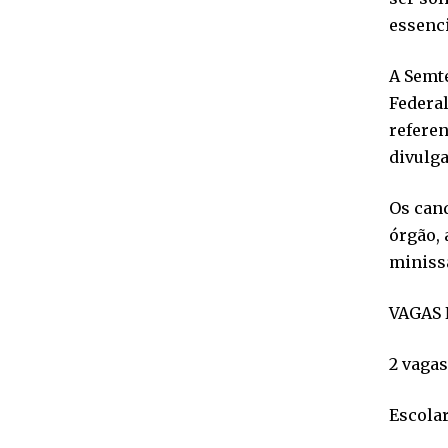
essenci
A Semte
Federal
referen
divulga
Os cand
órgão, 
minissa
VAGAS 
2 vagas
Escola