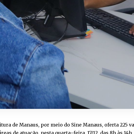
itura de Manaus, por meio do Sine Manaus, oferta 225 
áreas de atuação, nesta quarta–feira, 17/12, das 8h às 14