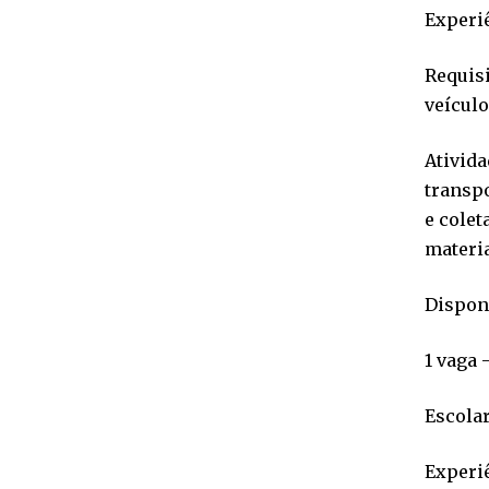
Experiê
Requisi
veículo
Ativida
transpo
e colet
materia
Disponí
1 vaga
Escola
Experiê