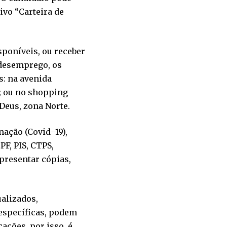
tivo “Carteira de
sponíveis, ou receber
–desemprego, os
: na avenida
l; ou no shopping
Deus, zona Norte.
ação (Covid–19),
PF, PIS, CTPS,
presentar cópias,
alizados,
 específicas, podem
ações, por isso, é