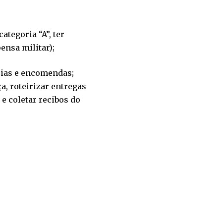
ategoria “A”, ter
ensa militar);
rias e encomendas;
a, roteirizar entregas
 e coletar recibos do