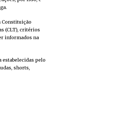
ga.
a Constituição
s (CLT), critérios
ser informados na
a estabelecidas pelo
udas, shorts,