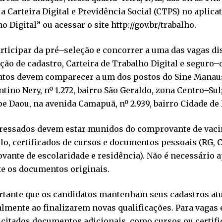
 a Carteira Digital e Previdência Social (CTPS) no aplica
o Digital” ou acessar o site http://gov.br/trabalho.
rticipar da pré–seleção e concorrer a uma das vagas di
ção de cadastro, Carteira de Trabalho Digital e seguro
atos devem comparecer a um dos postos do Sine Manaus
tino Nery, nº 1.272, bairro São Geraldo, zona Centro–Su
e Daou, na avenida Camapuã, nº 2.939, bairro Cidade de 
eressados devem estar munidos do comprovante de vacin
lo, certificados de cursos e documentos pessoais (RG, C
ante de escolaridade e residência). Não é necessário a
e os documentos originais.
rtante que os candidatos mantenham seus cadastros atu
lmente ao finalizarem novas qualificações. Para vagas
icitados documentos adicionais, como cursos ou certific