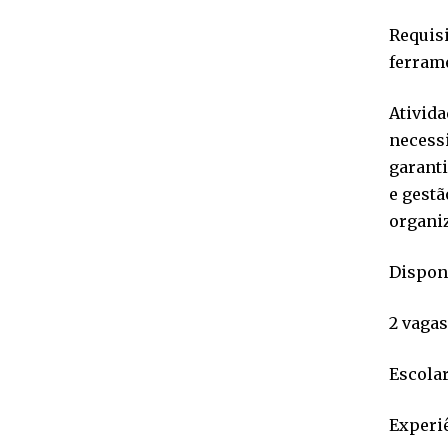
Requisi
ferrame
Ativida
necessi
garanti
e gestã
organi
Disponí
2 vaga
Escola
Experiê