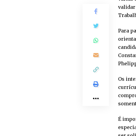
validar
Trabalh
Para pa
orienta
candid
Constan
Phelipp
Os int
currícu
comprov
soment
É impo
especia
ser sol