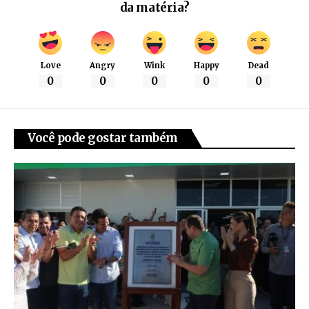
da matéria?
Love
Angry
Wink
Happy
Dead
0
0
0
0
0
Você pode gostar também