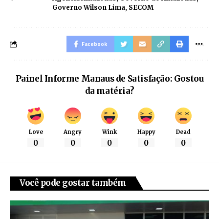
Governo Wilson Lima
,
SECOM
Facebook
Painel Informe Manaus de Satisfação: Gostou
da matéria?
Love
Angry
Wink
Happy
Dead
0
0
0
0
0
Você pode gostar também