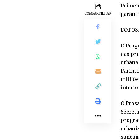
Primeir
garant
COMPARTILHAR
FOTOS:
O Prog
das pr
urbana 
Parinti
milhõe
interio
O Prosa
Secreta
program
urbani
saneame