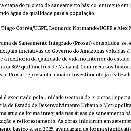
a etapa do projeto de saneamento básico, entregue em j
indo água de qualidade para a população
 Tiago Corrêa/UGPE, Leonardo Normando/UGPE e Alex
rama de Saneamento Integrado (Prosai) consolidou-se,
incipais iniciativas do Governo do Amazonas voltadas 
e à melhoria da qualidade de vida no interior do estado
ns (a 369 quilômetros de Manaus). Com recursos históri
s, o Prosai representa o maior investimento já realiza
r.
i é executado pela Unidade Gestora de Projetos Especia
ria de Estado de Desenvolvimento Urbano e Metropolita
a atua de forma integrada nas áreas de saneamento bás
zação e reflorestamento. As obras iniciaram em setembr
nto básico e, em 2025, avançaram de forma significati