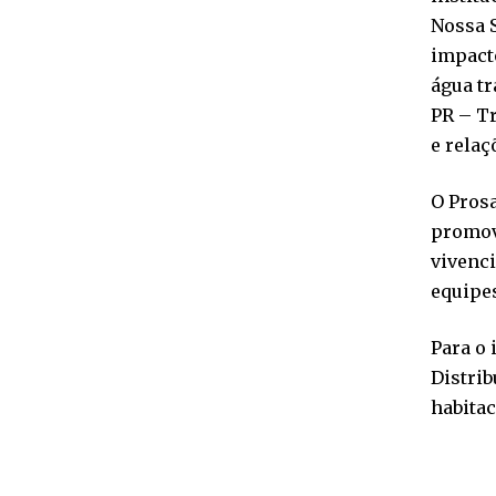
Nossa 
impact
água tr
PR – T
e relaç
O Prosa
promove
vivenc
equipes
Para o 
Distrib
habitac