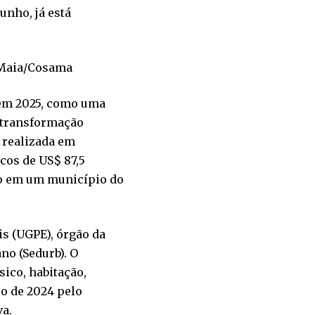
unho, já está
 Maia/Cosama
 em 2025, como uma
à transformação
, realizada em
cos de US$ 87,5
do em um município do
is (UGPE), órgão da
no (Sedurb). O
ico, habitação,
o de 2024 pelo
va.