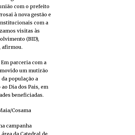
eunião com o prefeito
rosai à nova gestão e
nstitucionais com a
izamos visitas às
olvimento (BID),
 afirmou.
 Em parceria com a
romovido um mutirão
o da população a
 ao Dia dos Pais, em
ades beneficiadas.
 Maia/Cosama
 uma campanha
 área da Catedral de