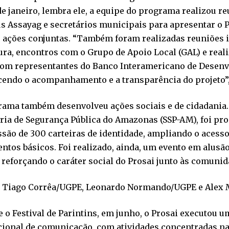
de janeiro, lembra ele, a equipe do programa realizou r
 Assayag e secretários municipais para apresentar o P
r ações conjuntas. “Também foram realizadas reuniões i
ura, encontros com o Grupo de Apoio Local (GAL) e real
com representantes do Banco Interamericano de Desenv
ecendo o acompanhamento e a transparência do projeto”,
rama também desenvolveu ações sociais e de cidadania.
aria de Segurança Pública do Amazonas (SSP-AM), foi p
são de 300 carteiras de identidade, ampliando o acess
tos básicos. Foi realizado, ainda, um evento em alusão
 reforçando o caráter social do Prosai junto às comunid
 Tiago Corrêa/UGPE, Leonardo Normando/UGPE e Alex
 o Festival de Parintins, em junho, o Prosai executou
cional de comunicação, com atividades concentradas na