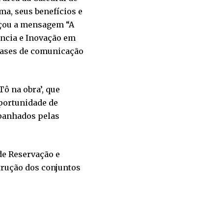
a, seus benefícios e
rçou a mensagem “A
lência e Inovação em
cases de comunicação
ô na obra’, que
oportunidade de
panhados pelas
 de Reservação e
trução dos conjuntos