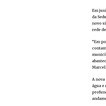
Em junh
da Sed
novo s
rede de
“Em po
contami
municí
abastec
Marcel
A nova 
água e 
profund
andamen