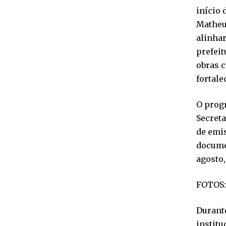
início 
Matheus
alinha
prefeit
obras 
fortal
O prog
Secret
de emis
documen
agosto,
FOTOS:
Durante
institu