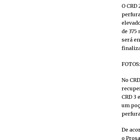
O CRD 2
perfur
elevado
de 375 
será e
finaliz
FOTOS:
No CRD 
recuper
CRD 3 e
um poço
perfur
De aco
o Prosa