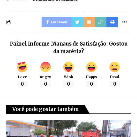
Facebook
Painel Informe Manaus de Satisfação: Gostou
da matéria?
Love
Angry
Wink
Happy
Dead
0
0
0
0
0
Você pode gostar também