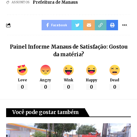
Prefeitura de Manaus
ASSUNTOS
Facebook
Painel Informe Manaus de Satisfação: Gostou
da matéria?
Love
Angry
Wink
Happy
Dead
0
0
0
0
0
Você pode gostar também