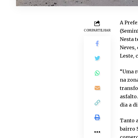
A Prefe
(Seminf
COMPARTILHAR
Nesta t
Neves, 
Leste, 
“Uma r
na zona
transf
asfalt
dia a d
Tanto a
bairro
comerci