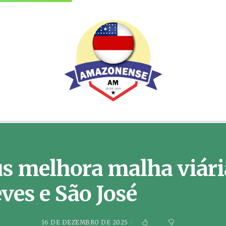
s melhora malha viária
ves e São José
16 DE DEZEMBRO DE 2025