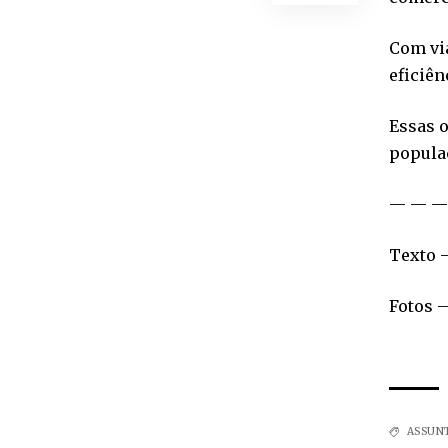
Com via
eficiên
Essas 
populaç
— — —
Texto 
Fotos 
ASSUN