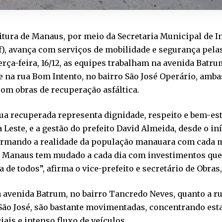
itura de Manaus, por meio da Secretaria Municipal de I
), avança com serviços de mobilidade e segurança pelas
erça-feira, 16/12, as equipes trabalham na avenida Batr
e na rua Bom Intento, no bairro São José Operário, amba
com obras de recuperação asfáltica.
ua recuperada representa dignidade, respeito e bem-es
 Leste, e a gestão do prefeito David Almeida, desde o in
ormando a realidade da população manauara com cada 
o. Manaus tem mudado a cada dia com investimentos qu
ia de todos”, afirma o vice-prefeito e secretário de Obras
 avenida Batrum, no bairro Tancredo Neves, quanto a r
 São José, são bastante movimentadas, concentrando es
ais e intenso fluxo de veículos.