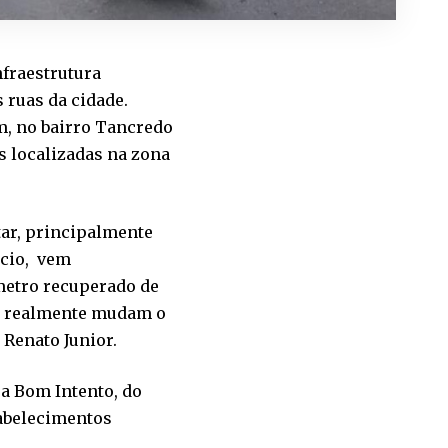
nfraestrutura
 ruas da cidade.
um, no bairro Tancredo
s localizadas na zona
tar, principalmente
ício, vem
metro recuperado de
e realmente mudam o
, Renato Junior.
ua Bom Intento, do
tabelecimentos