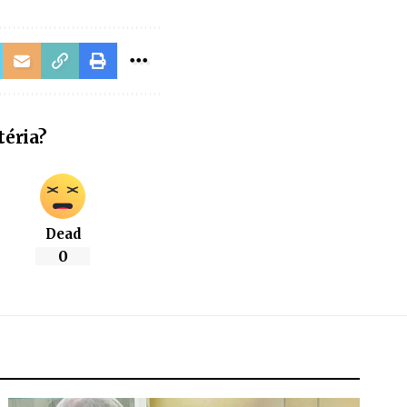
téria?
Dead
0