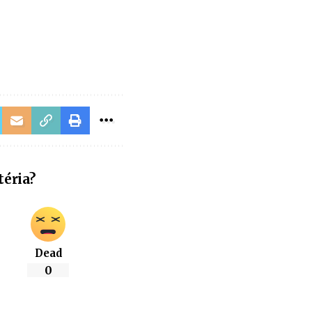
téria?
Dead
0