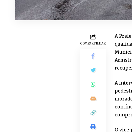
A Prefe
qualida
COMPARTILHAR
Municip
Armstro
recuper
A inter
pedestr
morador
contín
compro
O vice-