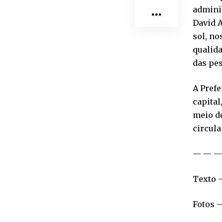
adminis
David A
sol, no
qualida
das pes
A Prefe
capital
meio de
circula
— — —
Texto 
Fotos 