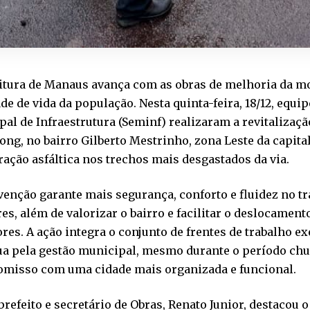
itura de Manaus avança com as obras de melhoria da mo
de de vida da população. Nesta quinta-feira, 18/12, equip
al de Infraestrutura (Seminf) realizaram a revitalizaç
ng, no bairro Gilberto Mestrinho, zona Leste da capita
ação asfáltica nos trechos mais desgastados da via.
venção garante mais segurança, conforto e fluidez no tr
es, além de valorizar o bairro e facilitar o deslocament
es. A ação integra o conjunto de frentes de trabalho e
ua pela gestão municipal, mesmo durante o período chu
misso com uma cidade mais organizada e funcional.
prefeito e secretário de Obras, Renato Junior, destacou