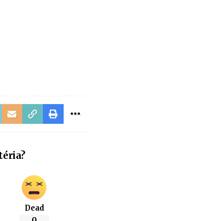
téria?
Dead
0