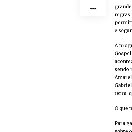
grande 
regras 
permit
e segur
A progr
Gospel”
aconte
sendo n
Amareli
Gabriel
terra, 
O que p
Para ga
sobre o