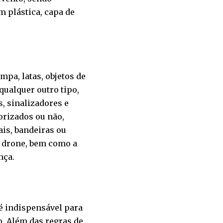
 plástica, capa de
pa, latas, objetos de
qualquer outro tipo,
s, sinalizadores e
torizados ou não,
ais, bandeiras ou
e drone, bem como a
nça.
é indispensável para
o. Além das regras de