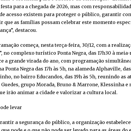
festa para a chegada de 2026, mas com responsabilidad
de acesso existem para proteger o público, garantir con
ir que as famílias possam celebrar este momento espec
ança”, destacou.
amação começa, nesta terça-feira, 30/12, com a realizaç
, no complexo turístico Ponta Negra, das 17h30 à meia-no
ce a grande virada do ano, com programação simultânea
a Ponta Negra das 17h às 5h, na alameda Alphaville, das 
nho, no bairro Educandos, das 19h às 5h, reunindo as a
 Guedes, grupo Morada, Bruno & Marrone, Klessinha e m
que irão animar a cidade e valorizar a cultura local.
ode levar
rantir a segurança do público, a organização estabelece
 que pode e o que não pode ser levado para as áreas do 