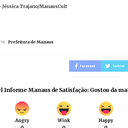
– Jéssica Trajano/ManausCult
Prefeitura de Manaus
TOS
Facebook
Twitter
l Informe Manaus de Satisfação: Gostou da ma
Angry
Wink
Happy
0
0
0