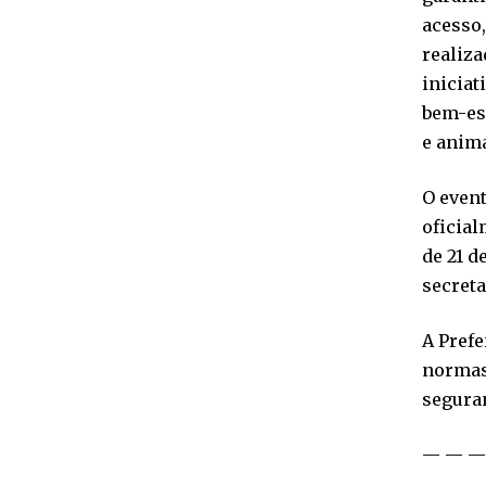
acesso,
realiza
iniciat
bem-est
e anima
O event
oficial
de 21 d
secreta
A Prefe
normas 
seguran
— — —