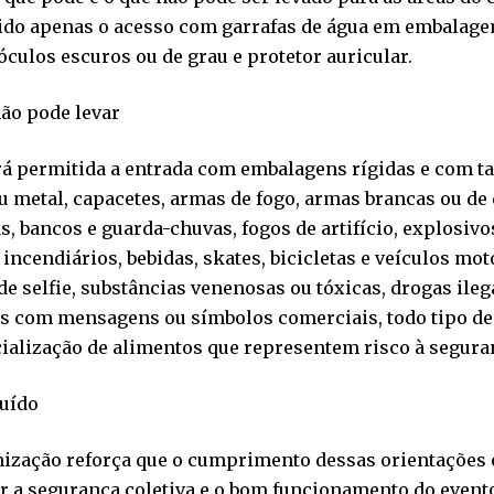
ido apenas o acesso com garrafas de água em embalagem
óculos escuros ou de grau e protetor auricular.
ão pode levar
á permitida a entrada com embalagens rígidas e com tam
u metal, capacetes, armas de fogo, armas brancas ou de 
s, bancos e guarda-chuvas, fogos de artifício, explosivo
 incendiários, bebidas, skates, bicicletas e veículos mo
de selfie, substâncias venenosas ou tóxicas, drogas ileg
es com mensagens ou símbolos comerciais, todo tipo d
ialização de alimentos que representem risco à segura
ruído
nização reforça que o cumprimento dessas orientações 
r a segurança coletiva e o bom funcionamento do event