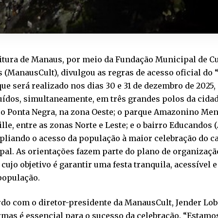
eitura de Manaus, por meio da Fundação Municipal de Cu
 (ManausCult), divulgou as regras de acesso oficial do
que será realizado nos dias 30 e 31 de dezembro de 2025
uídos, simultaneamente, em três grandes polos da cida
ico Ponta Negra, na zona Oeste; o parque Amazonino Me
lle, entre as zonas Norte e Leste; e o bairro Educandos
pliando o acesso da população à maior celebração do ca
al. As orientações fazem parte do plano de organizaçã
 cujo objetivo é garantir uma festa tranquila, acessível
população.
rdo com o diretor-presidente da ManausCult, Jender Lo
rmas é essencial para o sucesso da celebração. “Estam