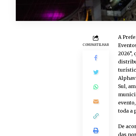
A Pref
Eventos
COMPARTILHAR
2026”, 
distrib
turíst
Alphavi
Sul, am
municip
evento,
toda a 
De aco
das no