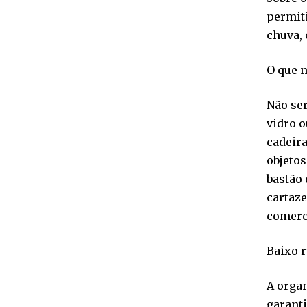
permit
chuva, 
O que n
Não ser
vidro o
cadeira
objetos
bastão 
cartaz
comerc
Baixo 
A orga
garanti