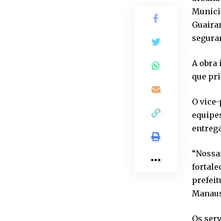
Municip
Guairan
seguran
A obra
que pri
O vice-
equipe
entrega
“Nossa
fortale
prefei
Manaus”
Os serv