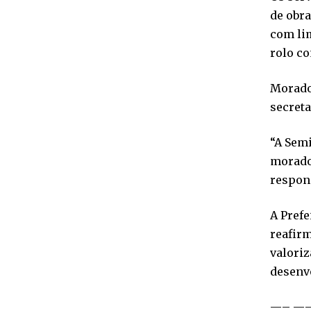
de obra
com li
rolo co
Morador
secreta
“A Semi
morado
respons
A Prefe
reafir
valoriz
desenv
—– —– 