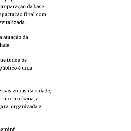
 preparação da base
mpactação final com
vitalizada.
a atuação da
dade.
que todos os
 público é uma
ersas zonas da cidade,
rutura urbana, a
gura, organizada e
Seminf