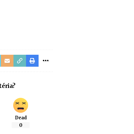
téria?
Dead
0