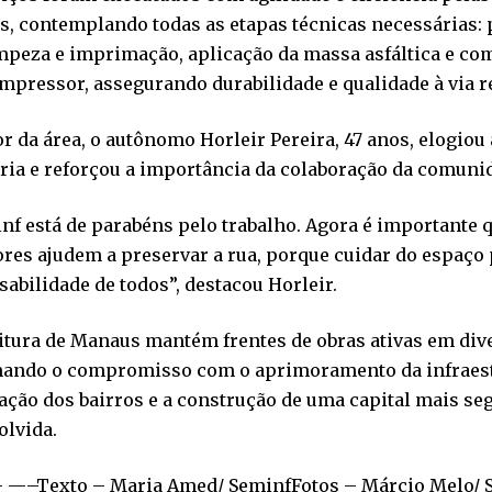
s, contemplando todas as etapas técnicas necessárias:
mpeza e imprimação, aplicação da massa asfáltica e co
mpressor, assegurando durabilidade e qualidade à via re
 da área, o autônomo Horleir Pereira, 47 anos, elogiou 
ria e reforçou a importância da colaboração da comuni
nf está de parabéns pelo trabalho. Agora é importante 
res ajudem a preservar a rua, porque cuidar do espaço
abilidade de todos”, destacou Horleir.
itura de Manaus mantém frentes de obras ativas em div
mando o compromisso com o aprimoramento da infraest
ação dos bairros e a construção de uma capital mais se
olvida.
—–Texto – Maria Amed/ SeminfFotos – Márcio Melo/ 