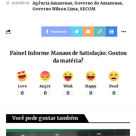
Agência Amazonas
,
Governo do Amazonas
,
ASSUNTOS
Governo Wilson Lima
,
SECOM
Facebook
Painel Informe Manaus de Satisfação: Gostou
da matéria?
Love
Angry
Wink
Happy
Dead
0
0
0
0
0
Você pode gostar também