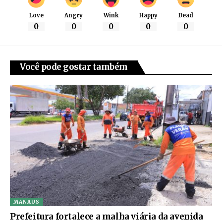
Love
Angry
Wink
Happy
Dead
0
0
0
0
0
Você pode gostar também
MANAUS
Prefeitura fortalece a malha viária da avenida