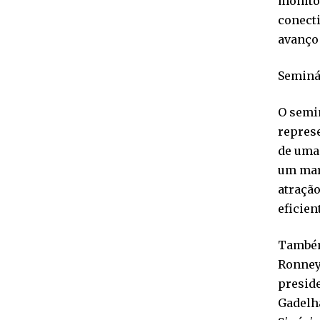
monito
conecti
avanço 
Seminá
O semi
represe
de uma
um marc
atração
eficien
Também
Ronney 
presid
Gadelha