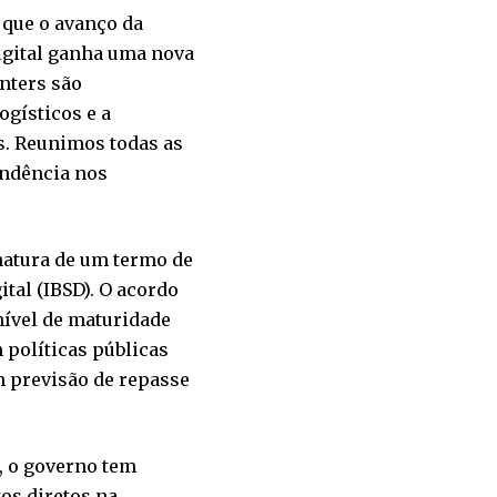
 que o avanço da
digital ganha uma nova
nters são
ogísticos e a
s. Reunimos todas as
endência nos
natura de um termo de
ital (IBSD). O acordo
 nível de maturidade
 políticas públicas
m previsão de repasse
, o governo tem
os diretos na