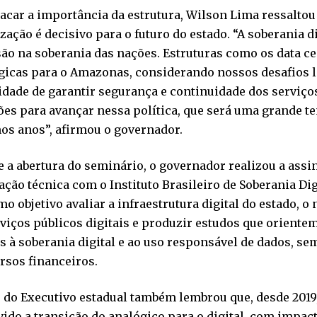
acar a importância da estrutura, Wilson Lima ressaltou
ização é decisivo para o futuro do estado. “A soberania 
o na soberania das nações. Estruturas como os data ce
gicas para o Amazonas, considerando nossos desafios l
dade de garantir segurança e continuidade dos serviço
es para avançar nessa política, que será uma grande t
os anos”, afirmou o governador.
 a abertura do seminário, o governador realizou a assi
ção técnica com o Instituto Brasileiro de Soberania Dig
o objetivo avaliar a infraestrutura digital do estado, o
viços públicos digitais e produzir estudos que orientem
s à soberania digital e ao uso responsável de dados, se
rsos financeiros.
 do Executivo estadual também lembrou que, desde 2019
do a transição do analógico para o digital, com impact