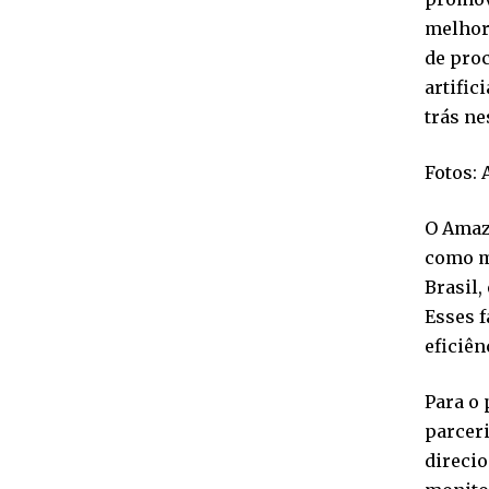
melhori
de proc
artific
trás ne
Fotos:
O Amaz
como ma
Brasil,
Esses 
eficiên
Para o 
parceri
direcio