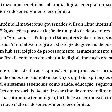
traz como benefícios soberania digital, energia limpa 
ionar desenvolvimento econômico
 Antônio Lima/SecomO governador Wilson Lima intensifi
17/12), as ações para a criação de um polo de data centers
io “Amazonas – Polo para Datacenters Soberanos e Sust
us. A iniciativa integra a estratégia do governo de p
m hub estratégico de processamento, armazenamento e 
o Brasil, com foco em soberania digital, inovação e sus
enters são estruturas responsáveis por processar e ar
 de dados que sustentam serviços digitais, aplicações 
ial e sistemas essenciais como saúde, educação, seguran
ões empresariais. Ao atrair esse tipo de empreendimen
sua autonomia tecnológica, fortalece a segurança da in
m novo ciclo de desenvolvimento econômico.