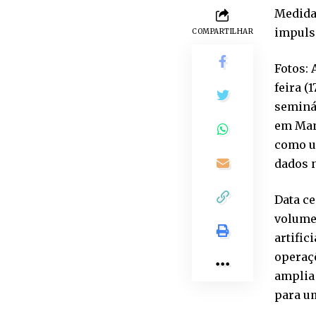
Medida 
impuls
COMPARTILHAR
Fotos:
feira (
seminár
em Mana
como u
dados n
Data c
volumes
artific
operaç
amplia 
para u