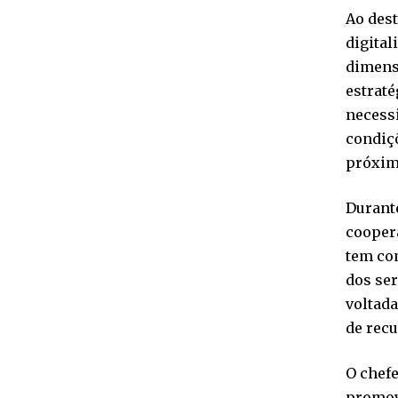
Ao dest
digital
dimensã
estraté
necessi
condiçõ
próxim
Durante
coopera
tem com
dos ser
voltada
de recu
O chefe
promovi