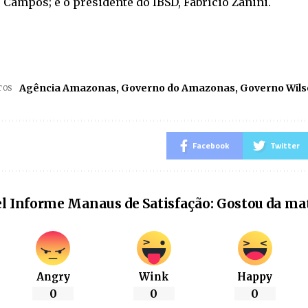
 Campos; e o presidente do IBSD, Fabrício Zanini.
Agência Amazonas
,
Governo do Amazonas
,
Governo Wils
TOS
Facebook
Twitter
l Informe Manaus de Satisfação: Gostou da ma
Angry
Wink
Happy
0
0
0