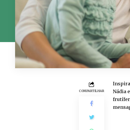
Inspira
Nádia e
COMPARTILHAR
frutífe
mensag