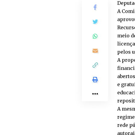
Deputad
A Comis
aprovo
Recurs
meio de
licença
pelos u
A prop
financi
abertos
e gratu
educaci
reposit
A mesma
regime 
rede pú
autorai