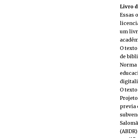
Livro 
Essas o
licenci
um livr
acadêmi
O texto
de bibl
Norma d
educaci
digital
O texto
Projeto 
previa 
subven
Salomão
(ABDR) 