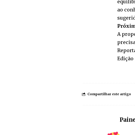
equilíb
ao con
sugerid
Próxim
A propo
precis
Report
Edição
Compartilhar este artigo
Paine