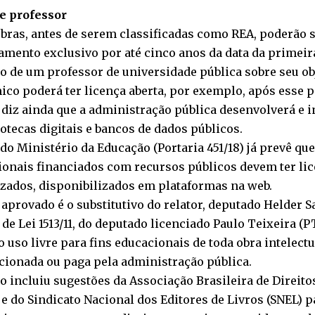
de professor
bras, antes de serem classificadas como REA, poderão s
amento exclusivo por até cinco anos da data da primeir
o de um professor de universidade pública sobre seu ob
co poderá ter licença aberta, por exemplo, após esse 
 diz ainda que a administração pública desenvolverá e i
iotecas digitais e bancos de dados públicos.
o Ministério da Educação (Portaria 451/18) já prevê qu
onais financiados com recursos públicos devem ter lic
izados, disponibilizados em plataformas na web.
 aprovado é o
substitutivo
do relator, deputado Helder S
de Lei 1513/11
, do deputado licenciado Paulo Teixeira (PT
o uso livre para fins educacionais de toda obra intelect
cionada ou paga pela administração pública.
 incluiu sugestões da Associação Brasileira de Direit
e do Sindicato Nacional dos Editores de Livros (SNEL) 