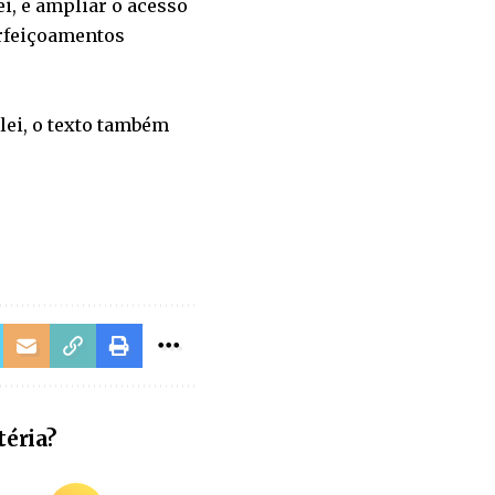
ei, e ampliar o acesso
erfeiçoamentos
 lei, o texto também
téria?