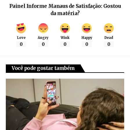
Painel Informe Manaus de Satisfação: Gostou
da matéria?
Love
Angry
Wink
Happy
Dead
0
0
0
0
0
Você pode gostar também