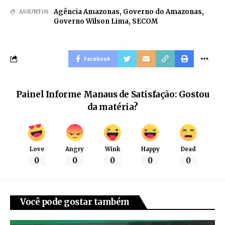
Agência Amazonas
,
Governo do Amazonas
,
ASSUNTOS
Governo Wilson Lima
,
SECOM
Facebook
Painel Informe Manaus de Satisfação: Gostou
da matéria?
Love
Angry
Wink
Happy
Dead
0
0
0
0
0
Você pode gostar também