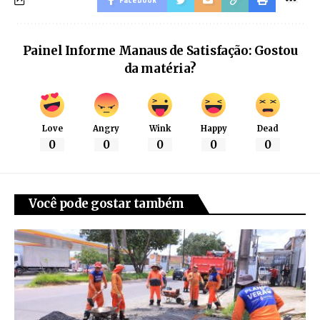
Facebook
Painel Informe Manaus de Satisfação: Gostou
da matéria?
Love
Angry
Wink
Happy
Dead
0
0
0
0
0
Você pode gostar também